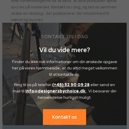
over forventningerne for at sikre, at dine produkter opnår
succes på markedet. Kontakt os i dag, og lad os sammen
skabe en strategi, der positionerer din virksomhed til
vækst og succes.
KONTAKT OS I DAG
Vil du vide mere?
Finder du ikke nok informationer om din ønskede opgave
her på vores hjemmeside, er du altid meget velkommen
til at kontakte os.
Ring til os på telefon
(+45) 52 90 09 28
eller send en
mail til
info@designersbychoice.dk
. Vi besvarer din
henvendelse hurtigst muligt.
Kontakt os