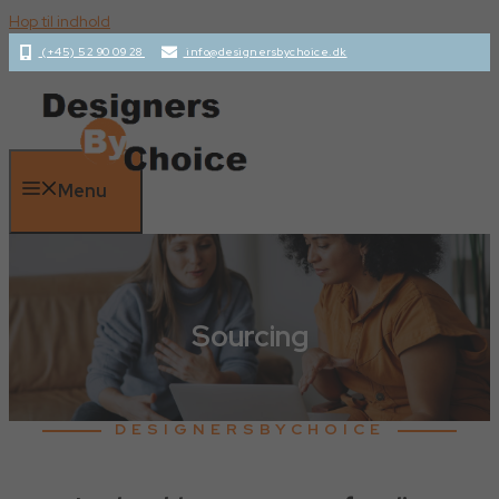
Hop til indhold
(+45) 52 90 09 28
info@designersbychoice.dk
Menu
Sourcing
DESIGNERSBYCHOICE