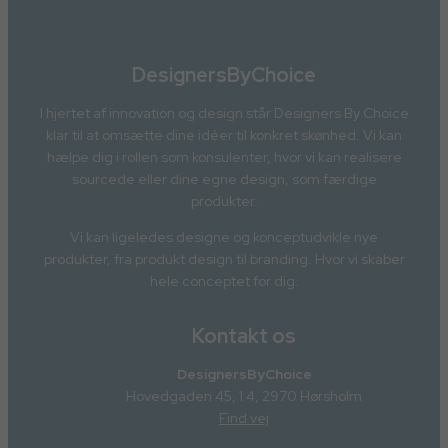
DesignersByChoice
I hjertet af innovation og design står Designers By Choice
klar til at omsætte dine idéer til konkret skønhed. Vi kan
hælpe dig i rollen som konsulenter, hvor vi kan realisere
sourcede eller dine egne design, som færdige
produkter.
Vi kan ligeledes designe og konceptudvikle nye
produkter, fra produkt design til branding. Hvor vi skaber
hele conceptet for dig.
Kontakt os
DesignersByChoice
Hovedgaden 45, 1 4, 2970 Hørsholm
Find vej