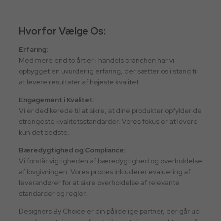
Hvorfor Vælge Os:
Erfaring:
Med mere end to årtier i handels branchen har vi
opbygget en uvurderlig erfaring, der sætter os i stand til
at levere resultater af højeste kvalitet.
Engagement i Kvalitet:
Vi er dedikerede til at sikre, at dine produkter opfylder de
strengeste kvalitetsstandarder. Vores fokus er at levere
kun det bedste.
Bæredygtighed og Compliance:
Vi forstår vigtigheden af bæredygtighed og overholdelse
af lovgivningen. Vores proces inkluderer evaluering af
leverandører for at sikre overholdelse af relevante
standarder og regler.
Designers By Choice er din pålidelige partner, der går ud